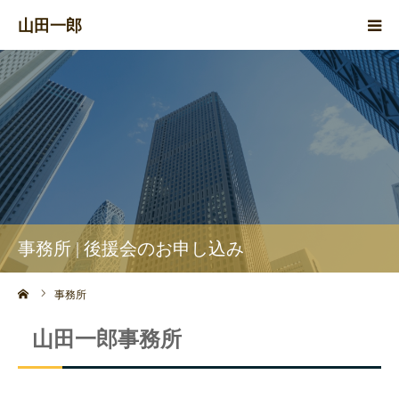
山田一郎
HOME
プロフィール
政策
活動報告
事務所 | 後援会のお申し込み
事務所
ーム
事務所
山田一郎事務所